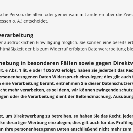
istische Person, die allein oder gemeinsam mit anderen über die Zw
sen o. Ä.) entscheidet.
verarbeitung
 ausdrücklichen Einwilligung möglich. Sie können eine bereits erte
echtmäßigkeit der bis zum Widerruf erfolgten Datenverarbeitung bl
hebung in besonderen Fällen sowie gegen Direktw
 6 Abs. 1 lit. e oder f DSGVO erfolgt, haben Sie jederzeit das Re
personenbezogenen Daten Widerspruch einzulegen; dies gilt auch 
nen eine Verarbeitung beruht, entnehmen Sie dieser Datenschutze
cht mehr verarbeiten, es sei denn, wir können zwingende schutz
wiegen oder die Verarbeitung dient der Geltendmachung, Ausübu
, um Direktwerbung zu betreiben, so haben Sie das Recht, jeder
derartiger Werbung einzulegen; dies gilt auch für das Profiling
den Ihre personenbezogenen Daten anschließend nicht mehr zum