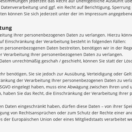
estimmungen jederzeit das Recht auf unentgeltliche Auskunft üb
atenverarbeitung und ggf. ein Recht auf Berichtigung, Sperrung 
en können Sie sich jederzeit unter der im Impressum angegeben
itung
beitung Ihrer personenbezogenen Daten zu verlangen. Hierzu könne
 Einschränkung der Verarbeitung besteht in folgenden Fällen:
ten personenbezogenen Daten bestreiten, benötigen wir in der Rege
er Verarbeitung Ihrer personenbezogenen Daten zu verlangen.
aten unrechtmäßig geschah / geschieht, können Sie statt der Lö
hr benötigen, Sie sie jedoch zur Ausübung, Verteidigung oder G
chränkung der Verarbeitung Ihrer personenbezogenen Daten zu verl
 DSGVO eingelegt haben, muss eine Abwägung zwischen Ihren und
n, haben Sie das Recht, die Einschränkung der Verarbeitung Ihre
n Daten eingeschränkt haben, dürfen diese Daten – von ihrer Spei
ung von Rechtsansprüchen oder zum Schutz der Rechte einer ande
es der Europäischen Union oder eines Mitgliedstaats verarbeitet w